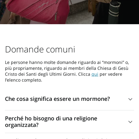
Domande comuni
Le persone hanno molte domande riguardo ai “mormoni” o,
più propriamente, riguardo ai membri della Chiesa di Gesù
Cristo dei Santi degli Ultimi Giorni. Clicca
qui
per vedere
l’elenco completo.
Che cosa significa essere un mormone?
I membri della Chiesa di Gesù Cristo dei Santi degli Ultimi
Perché ho bisogno di una religione
Giorni sono proprio come tutti gli altri. Infatti, potresti
organizzata?
rimanere sorpreso nel vedere quanto possono essere
Sempre più persone respingono l’idea di religione
normali! La loro vita è fatta di alti e di bassi, e di tutto ciò