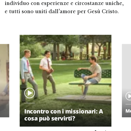
individuo con esperienze e circostanze uniche,
e tutti sono uniti dall’amore per Gesù Cristo.
Incontro con i missionari: A
Me
cosa può servirti?