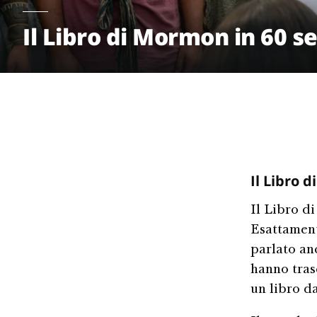
Il Libro di Mormon in 60 s
Il Libro 
Il Libro d
Esattament
parlato an
hanno trasc
un libro d