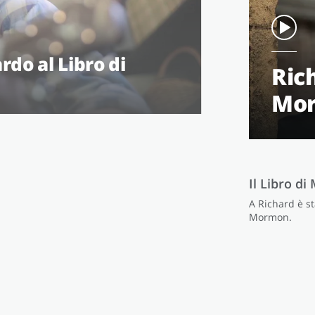
rdo al Libro di
Ric
Mo
Il Libro d
A Richard è st
Mormon.