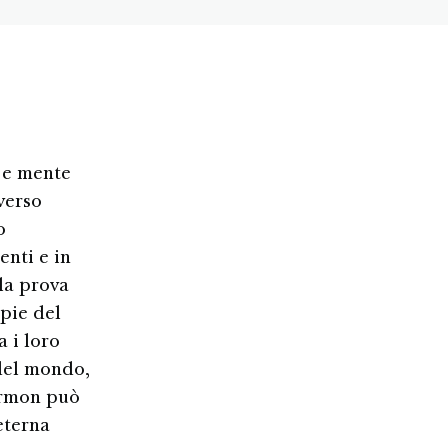
 e mente
averso
o
enti e in
la prova
pie del
 i loro
del mondo,
ormon può
 eterna