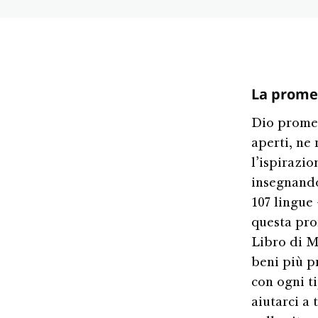
La prome
Dio promet
aperti, ne 
l’ispirazio
insegnando 
107 lingue
questa pro
Libro di M
beni più p
con ogni t
aiutarci a 