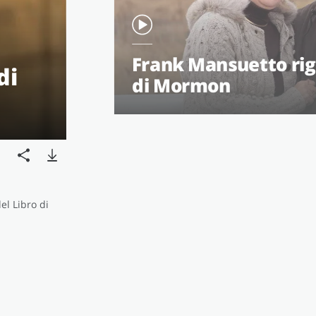
Frank Mansuetto rig
di
di Mormon
el Libro di