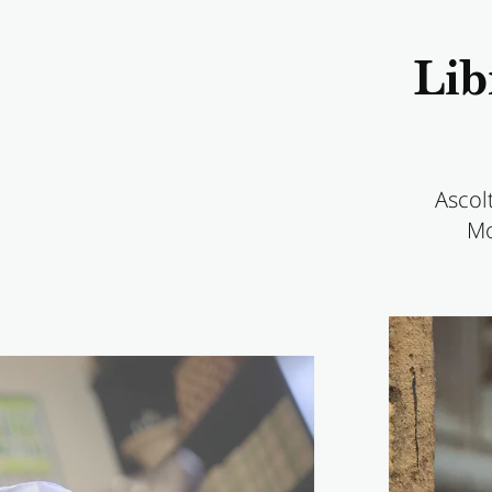
Lib
Ascolt
Mo