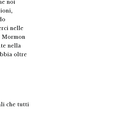
me noi
ioni,
do
rci nelle
 di Mormon
nte nella
bbia oltre
i che tutti