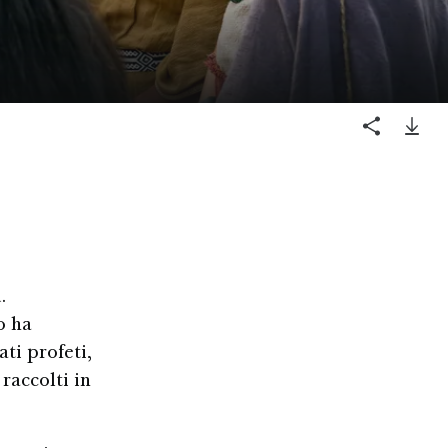
.
o ha
ti profeti,
 raccolti in