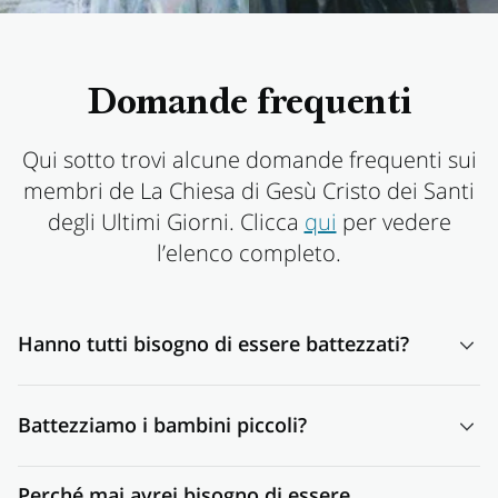
Domande frequenti
Qui sotto trovi alcune domande frequenti sui
membri de La Chiesa di Gesù Cristo dei Santi
degli Ultimi Giorni. Clicca
qui
per vedere
l’elenco completo.
Hanno tutti bisogno di essere battezzati?
Sì. Gesù è stato molto chiaro nel dire che per entrare nel
Battezziamo i bambini piccoli?
regno dei cieli è necessario nascere d’acqua e di Spirito
(vedere Giovanni 3:1–13). Gesù stesso è stato battezzato
Dal momento che il battesimo comporta la promessa di
— anche se era perfetto — per darci l’esempio.
Perché mai avrei bisogno di essere