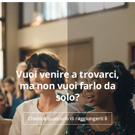
Vuoi venire a trovarci,
ma non vuoi farlo da
solo?
Chiedi a qualcuno di raggiungerti lì