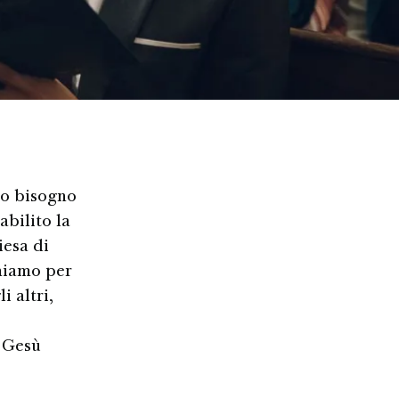
to bisogno
abilito la
iesa di
uniamo per
 altri,
i Gesù