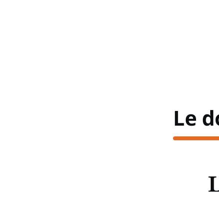
Le d
L