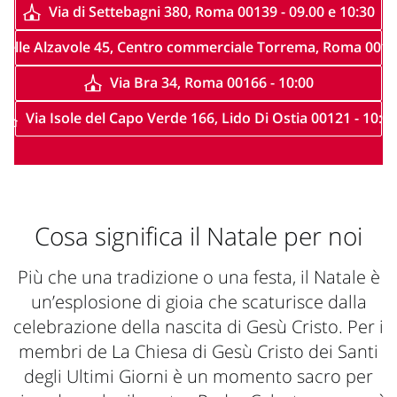
Via di Settebagni 380, Roma 00139 - 09.00 e 10:30
 Delle Alzavole 45, Centro commerciale Torrema, Roma 00169
Via Bra 34, Roma 00166 - 10:00
Via Isole del Capo Verde 166, Lido Di Ostia 00121 - 10:0
Cosa significa il Natale per noi
Più che una tradizione o una festa, il Natale è
un’esplosione di gioia che scaturisce dalla
celebrazione della nascita di Gesù Cristo. Per i
membri de La Chiesa di Gesù Cristo dei Santi
degli Ultimi Giorni è un momento sacro per