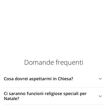
Domande frequenti
Cosa dovrei aspettarmi in Chiesa?
La nostra Chiesa è un luogo dove puoi riunirti
Ci saranno funzioni religiose speciali per
con altri credenti per riflettere, adorare,
Natale?
imparare e diventare una persona migliore.