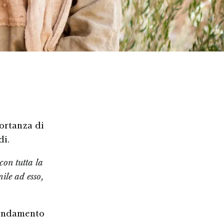
portanza di
di.
con tutta la
ile ad esso,
 fondamento