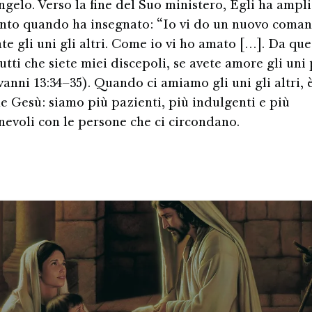
ngelo. Verso la fine del Suo ministero, Egli ha ampl
nto quando ha insegnato: “Io vi do un nuovo coma
te gli uni gli altri. Come io vi ho amato […]. Da que
tti che siete miei discepoli, se avete amore gli uni 
vanni 13:34–35). Quando ci amiamo gli uni gli altri, è
e Gesù: siamo più pazienti, più indulgenti e più
evoli con le persone che ci circondano.
Ha dato da mangi
Ha guarito gli amm
affamati