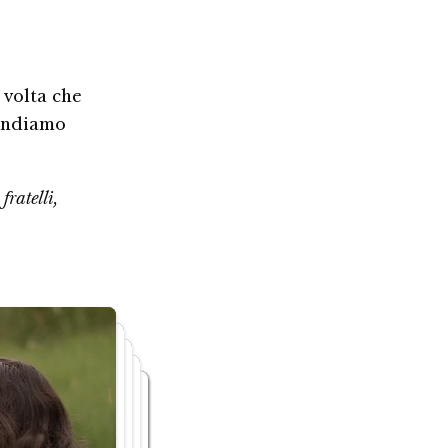
 volta che
rendiamo
fratelli,
Ricomincia