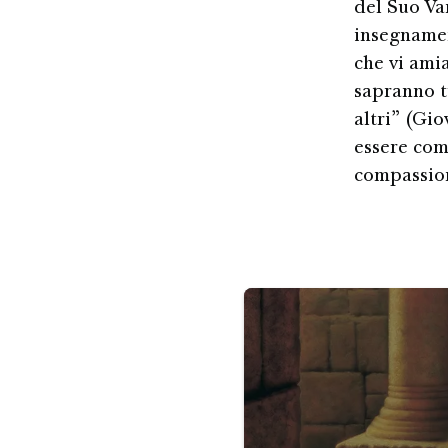
del Suo Va
insegname
che vi amia
sapranno tu
altri” (Gio
essere com
compassion