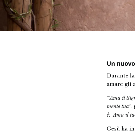
Un nuov
Durante la
amare gli 
“‘Ama il Sig
mente tua’. 
è: ‘Ama il t
Gesù ha in