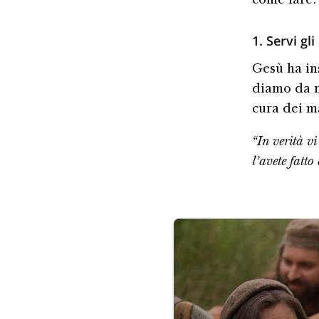
come fare:
1. Servi gli 
Gesù ha in
diamo da m
cura dei m
“In verità vi
l’avete fatt