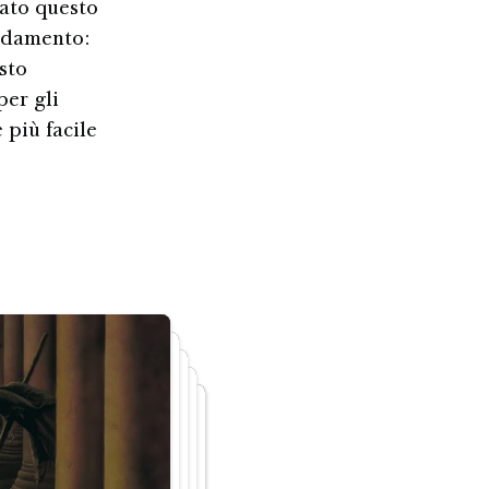
iato questo
ndamento:
sto
per gli
 più facile
Ricomincia
are agli
alati