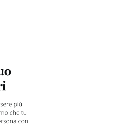
uo
ri
ssere più
amo che tu
persona con