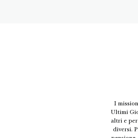
I missio
Ultimi Gio
altri e pe
diversi. 