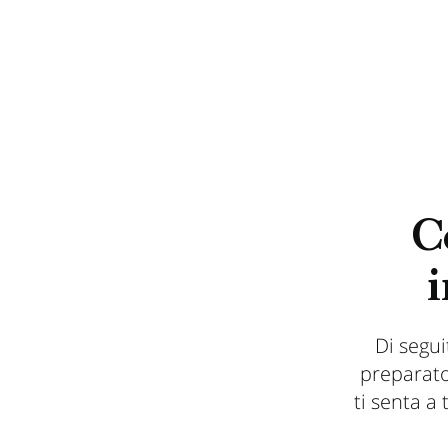
C
i
Di segui
preparato
ti senta a